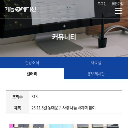
로그인
회원가입
커뮤니티
건강소식
자료실
갤러리
홍보게시판
313
조회수
25.11.6일 동대문구 사랑 나눔 바자회 참여
제목