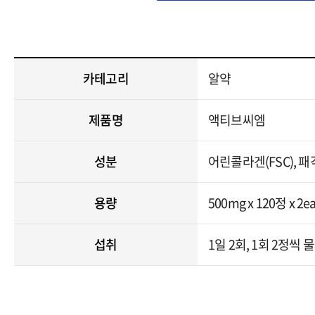
카테고리
알약
제품명
액티브씨엠
성분
어린콜라겐(FSC), 패
용량
500mg x 120정 x 2e
섭취
1일 2회, 1회 2정씩