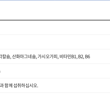
각칼슘, 산화마그네슘, 가시오가피, 비타민B1, B2, B6
a
 물과 함께 섭취하십시오.