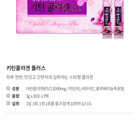
키틴콜라겐 플러스
하루 한번, 맛있고 간편하게 섭취하는 스틱형 콜라겐
성분
어린콜라겐(FSC) 2000mg, 키틴(게), 비타민C, 블루베리농축분말
용량
3g x 30포 x 3팩
섭취
1일 1회, 1회 1포를 물과 함께 섭취하십시오.