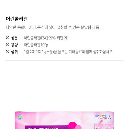
어린콜라겐
다양한 음료나 커피, 음식에 넣어 섭취할 수 있는 분말형 제품
성분
어린콜라겐(FSC) 99%, 키틴(게)
용량
어린콜라겐 100g
섭취
1일 2회, 1회 1g(스푼)을 물 또는 기타 음료와 함께 섭취하십시오.