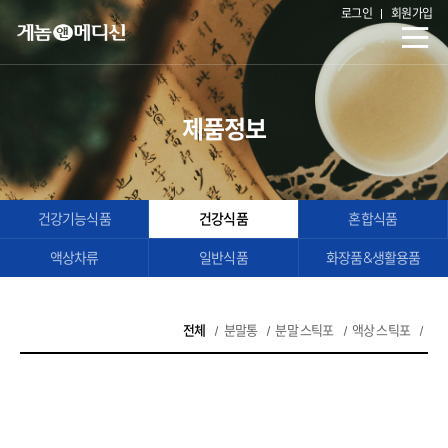
로그인
회원가입
제품정보
건강기능식품
건강식품
혼합식품
액상차류
일반식품
화장품&생활용품
전체
분말통
분말 스틱포
액상 스틱포