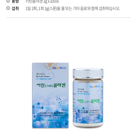
용량
키틴콜라겐 1g x 100포
섭취
1일 2회, 1회 1g(스푼)을 물 또는 기타 음료와 함께 섭취하십시오.