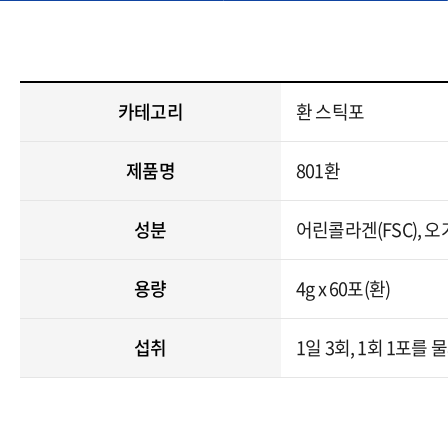
카테고리
환 스틱포
제품명
801환
성분
어린콜라겐(FSC), 오가
용량
4g x 60포(환)
섭취
1일 3회, 1회 1포를