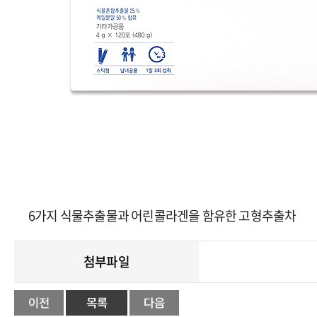
6가지 식물추출물과 어린콜라겐을 함유한 고형추출차
첨부파일