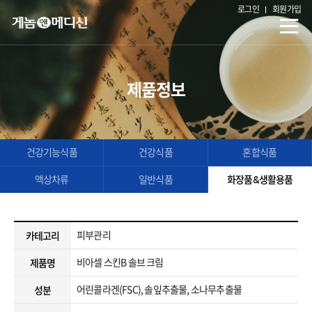
로그인
회원가입
제품정보
건강기능식품
건강식품
혼합식품
액상차류
일반식품
화장품&생활용품
피부관리
카테고리
비아셀 스킨B 솔브 크림
제품명
어린콜라겐(FSC), 솔잎추출물, 소나무추출물
성분