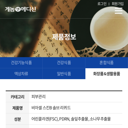
로그인
회원가입
제품정보
건강기능식품
건강식품
혼합식품
액상차류
일반식품
화장품&생활용품
피부관리
카테고리
비아셀 스킨B 솔브 리퀴드
제품명
어린콜라겐(FSC), PDRN, 솔잎추출물, 소나무추출물
성분