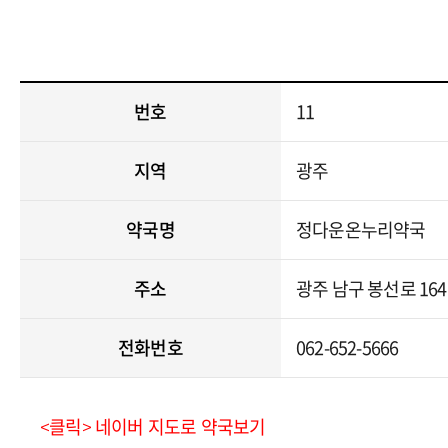
번호
11
지역
광주
약국명
정다운온누리약국
주소
광주 남구 봉선로 164
전화번호
062-652-5666
<클릭> 네이버 지도로 약국보기