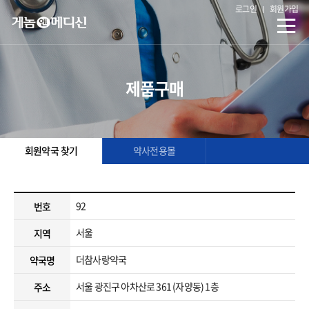
로그인
회원가입
제품구매
회원약국 찾기
약사전용몰
92
번호
서울
지역
더참사랑약국
약국명
서울 광진구 아차산로 361 (자양동) 1층
주소