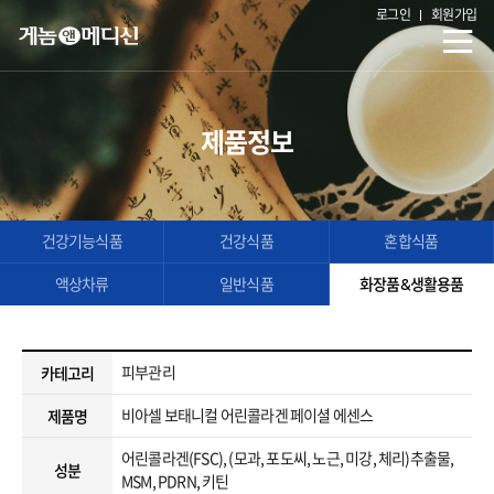
로그인
회원가입
제품정보
건강기능식품
건강식품
혼합식품
액상차류
일반식품
화장품&생활용품
피부관리
카테고리
비아셀 보태니컬 어린콜라겐 페이셜 에센스
제품명
어린콜라겐(FSC), (모과, 포도씨, 노근, 미강, 체리)추출물,
성분
MSM, PDRN, 키틴