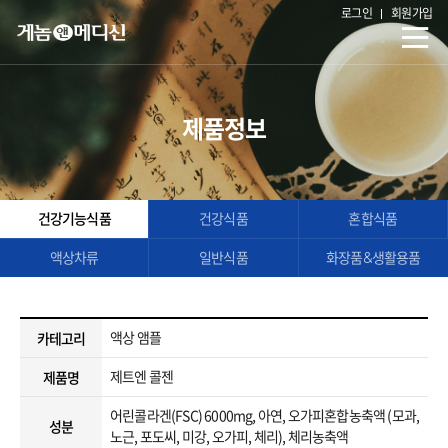
로그인
회원가입
제품정보
건강기능식품
건강식품
혼합식품
액상차류
일반식품
화장품&생활용품
액상 앰플
카테고리
제트엔 콜젠
제품명
어린콜라겐(FSC) 6000mg, 아연, 오가피혼합농축액 (모과,
성분
노근, 포도씨, 미강, 오가피, 체리), 체리농축액