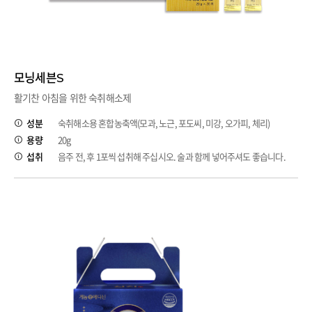
모닝세븐S
활기찬 아침을 위한 숙취해소제
성분
숙취해소용 혼합농축액(모과, 노근, 포도씨, 미강, 오가피, 체리)
용량
20g
섭취
음주 전, 후 1포씩 섭취해 주십시오. 술과 함께 넣어주셔도 좋습니다.