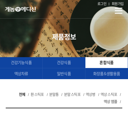
로그인
회원가입
제품정보
건강기능식품
건강식품
혼합식품
액상차류
일반식품
화장품&생활용품
전체
환 스틱포
분말통
분말 스틱포
액상병
액상 스틱포
액상 앰플