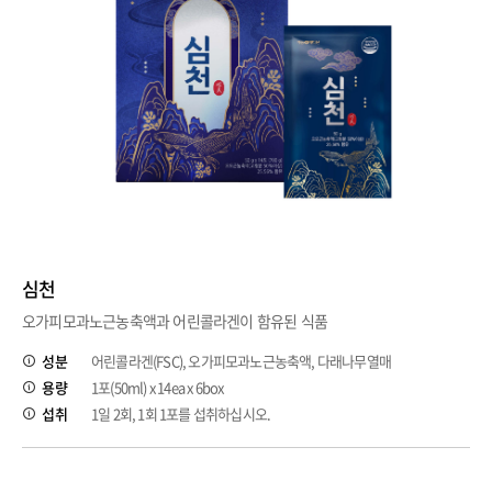
심천
오가피모과노근농축액과 어린콜라겐이 함유된 식품
성분
어린콜라겐(FSC), 오가피모과노근농축액, 다래나무열매
용량
1포(50ml) x 14ea x 6box
섭취
1일 2회, 1회 1포를 섭취하십시오.