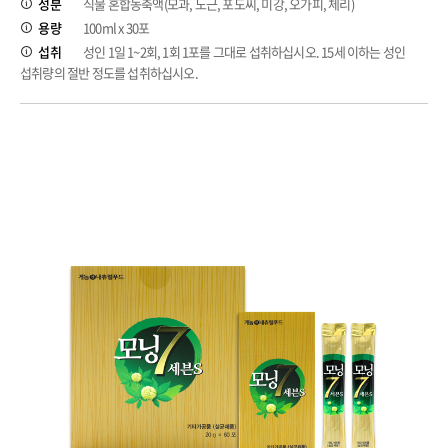
성분
식물 혼합농축액(모과, 노근, 포도씨, 미강, 오가피, 체리)
용량
100ml x 30포
섭취
성인 1일 1~2회, 1회 1포를 그대로 섭취하십시오. 15세 이하는 성인
섭취량의 절반 정도를 섭취하십시오.