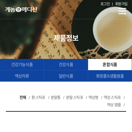
로그인
회원가입
제품정보
건강기능식품
건강식품
혼합식품
액상차류
일반식품
화장품&생활용품
전체
환 스틱포
분말통
분말 스틱포
액상병
액상 스틱포
액상 앰플