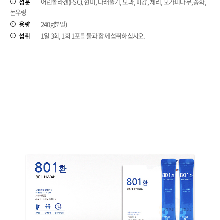
성분
어린콜라겐(FSC), 현미, 다래줄기, 모과, 미강, 체리, 오가피나무, 송화,
논우렁
용량
240g(분말)
섭취
1일 3회, 1회 1포를 물과 함께 섭취하십시오.