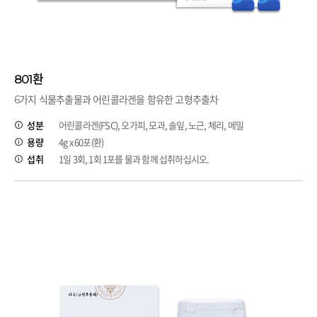
801환
6가지 식물추출물과 어린콜라겐을 함유한 고형추출차
성분
어린콜라겐(FSC), 오가피, 모과, 솔잎, 노근, 체리, 메밀
용량
4g x 60포(환)
섭취
1일 3회, 1회 1포를 물과 함께 섭취하십시오.