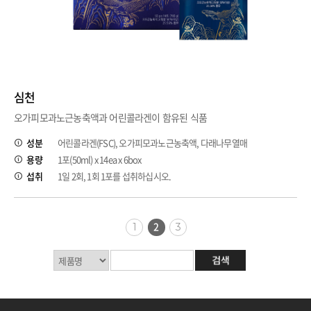
심천
오가피모과노근농축액과 어린콜라겐이 함유된 식품
성분
어린콜라겐(FSC), 오가피모과노근농축액, 다래나무열매
용량
1포(50ml) x 14ea x 6box
섭취
1일 2회, 1회 1포를 섭취하십시오.
2
1
3