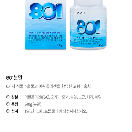
801분말
6가지 식물추출물과 어린콜라겐을 함유한 고형추출차
성분
어린콜라겐(FSC), 오가피, 모과, 솔잎, 노근, 체리, 메밀
용량
240g (분말)
섭취
1일 3회, 1회 1포를 물과 함께 섭취하십시오.